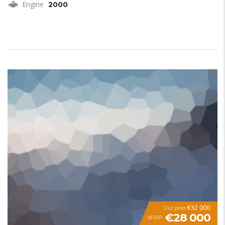
Engine
2000
€32 000
Our price
€28 000
MSRP