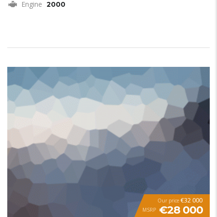
Engine
2000
€32 000
Our price
€28 000
MSRP