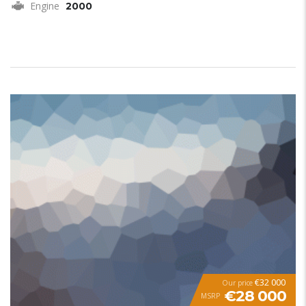
Engine
2000
€32 000
Our price
€28 000
MSRP