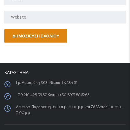
ΚΑΤΑΣΤΗΜΑ
Γρ. Λαμπράκη 363, Νίκαια ΤΚ:184 51
+30 210 425 3967 Κινητο +30 6971 586265
Δευτερα-Παρασκευη 9:00 π.μ.–9:00 μ.μ. και Σάββατο 9:00 π.μ.–
3:00 μ.μ.